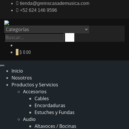
tienda@greinscasademusica.com
+52 624 146 9596
0
$ 0.00
Inicio
Nosotros
Productos y Servicios
Accesorios
Cables
Encordaduras
Estuches y Fundas
Audio
Altavoces / Bocinas