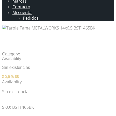
Marcas
Contacto
Mi cuenta
Pedidos
Tarola Tama METALWORKS 14×6.5
BST1465BK
Category:
Percusiones
Availablity
Sin existencias
$
3,846.00
Availablity
Sin existencias
Mis Favoritos
SKU:
BST1465BK