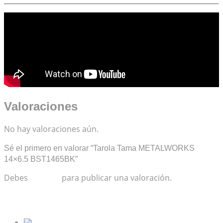
Valoraciones
No hay valoraciones aún.
Sé el primero en valorar “Tarola Tama METALWORKS
14×6.5 BST1465BK”
Debes
acceder
para publicar una valoración.
Productos relacionados