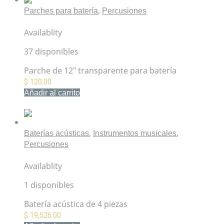
,
Parches para batería
Percusiones
Parche Powerbeat 12″ transparente UK-0312-BA
Availablity
37 disponibles
Parche de 12″ transparente para batería
$
120.00
Añadir al carrito
Mis Favoritos
,
,
Baterías acústicas
Instrumentos musicales
Percusiones
Gretsch Energy Street Kit Ruby Sparkle GE4S484RS
Availablity
1 disponibles
Batería acústica de 4 piezas
$
19,526.00