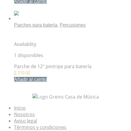
Añadir al carrito
Mis Favoritos
,
Parches para batería
Percusiones
Parche Encore 12″ Pinstripe Transparente EN-0312-
PS
Availablity
1 disponibles
Parche de 12" pintripe para batería
$
210.00
Añadir al carrito
Mis Favoritos
Inicio
Nosotros
Aviso legal
Términos y condiciones