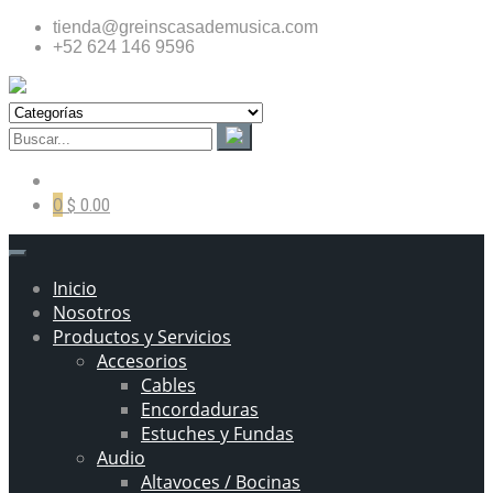
tienda@greinscasademusica.com
+52 624 146 9596
0
$ 0.00
Inicio
Nosotros
Productos y Servicios
Accesorios
Cables
Encordaduras
Estuches y Fundas
Audio
Altavoces / Bocinas