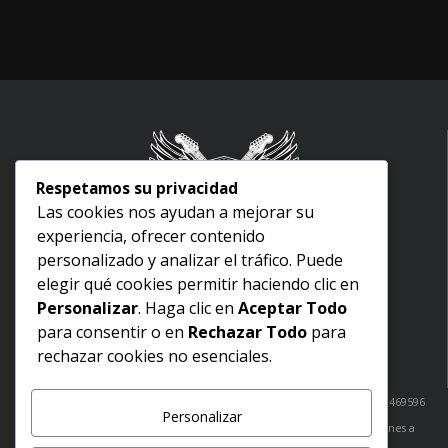
Respetamos su privacidad
Las cookies nos ayudan a mejorar su
experiencia, ofrecer contenido
Inicio
personalizado y analizar el tráfico. Puede
Nosotros
elegir qué cookies permitir haciendo clic en
Aviso legal
Personalizar
. Haga clic en
Aceptar Todo
Términos y condiciones
para consentir o en
Rechazar Todo
para
Politica de devoluciones
rechazar cookies no esenciales.
Política de envíos
¿Dudas? Comunicate con nosotros: Cabo San Lucas: 6241051520 / 6241469596
Personalizar
San José del Cabo: 6241469440
tienda@greinscasademusica.com
Lunes a