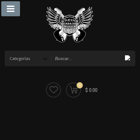
0
$ 0.00