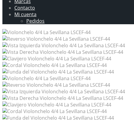
Marcas
Contacto
Mi cuenta
Pedidos
Violonchelo 4/4 La Sevillana LSCEF-44