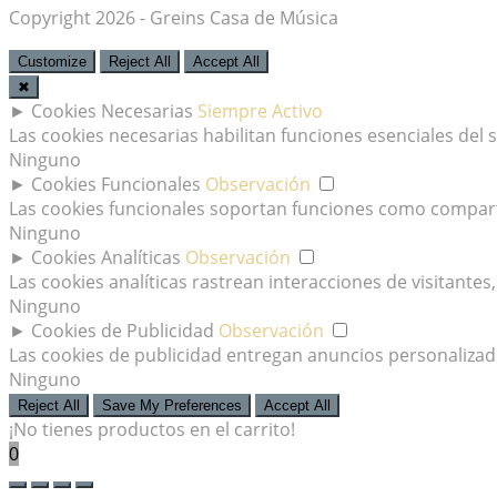
Copyright 2026 - Greins Casa de Música
Customize
Reject All
Accept All
✖
►
Cookies Necesarias
Siempre Activo
Las cookies necesarias habilitan funciones esenciales del
Ninguno
►
Cookies Funcionales
Observación
Las cookies funcionales soportan funciones como comparti
Ninguno
►
Cookies Analíticas
Observación
Las cookies analíticas rastrean interacciones de visitant
Ninguno
►
Cookies de Publicidad
Observación
Las cookies de publicidad entregan anuncios personalizados
Ninguno
Reject All
Save My Preferences
Accept All
¡No tienes productos en el carrito!
0