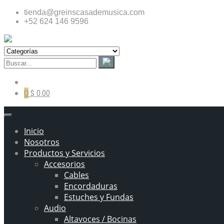
tienda@greinscasademusica.com
+52 624 146 9596
0
$ 0.00
Inicio
Nosotros
Productos y Servicios
Accesorios
Cables
Encordaduras
Estuches y Fundas
Audio
Altavoces / Bocinas