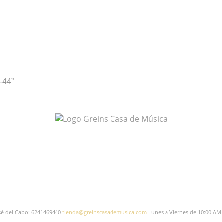
-44”
sé del Cabo: 6241469440
tienda@greinscasademusica.com
Lunes a Viernes de 10:00 AM