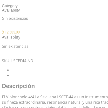
Category:
Violonchelos
Availablity
Sin existencias
$
12,585.00
Availablity
Sin existencias
Mis Favoritos
SKU:
LSCEF44-ND
Descripción
Valoraciones (0)
Descripción
El Violonchelo 4/4 La Sevillana LSCEF-44 es un instrumento
su fineza extraordinaria, resonancia natural y una rica tr
clásico con una potencia inigualable y una fidelidad excepc