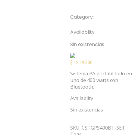
400BT
Category:
Altavoces /
Bocinas
Availablity
Sin existencias
$
18,198.00
Sistema PA portátil todo en
uno de 400 watts con
Bluetooth.
Availablity
Sin existencias
Mis Favoritos
SKU:
CSTGPS400BT-SET
Tags:
Bluetooth
,
Stagepas