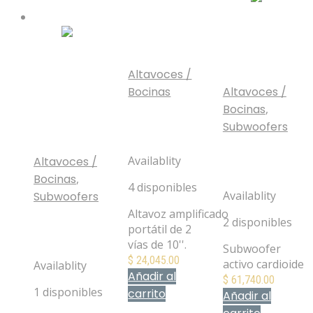
Altavoces /
Bocinas
Altavoces /
K10.2 Bocina
Bocinas
,
Amplificada
Subwoofers
QSC
KS212C
Availablity
Altavoces /
Subwoofer
Bocinas
,
Cardioide QSC
4 disponibles
Availablity
Subwoofers
Sonos Sub Gen
Altavoz amplificado
2 disponibles
portátil de 2
3 Subwoofer
vías de 10''.
inalámbrico
Subwoofer
$
24,045.00
activo cardioide
Availablity
Añadir al
$
61,740.00
1 disponibles
carrito
Añadir al
Mis Favoritos