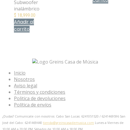
carrito
Subwoofer
Mis Favoritos
inalámbrico
$
18,999.00
Añadir al
carrito
Mis Favoritos
Inicio
Nosotros
Aviso legal
Términos y condiciones
Politica de devoluciones
Política de envíos
¿Dudas? Comunicate con nosotros: Cabo San Lucas: 6241051520 / 6241469596
San
José del Cabo: 6241469440
tienda@greinscasademusica.com
Lunes a Viernes de
10:00 AM a 20:00 PM
Sábados de 10:00 AM a 18:00 PM