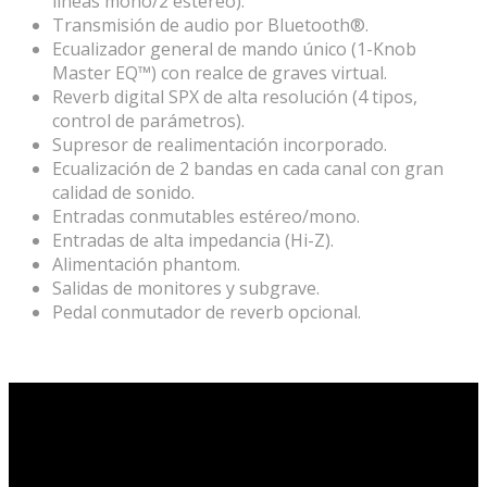
líneas mono/2 estéreo).
Transmisión de audio por Bluetooth®.
Ecualizador general de mando único (1-Knob
Master EQ™) con realce de graves virtual.
Reverb digital SPX de alta resolución (4 tipos,
control de parámetros).
Supresor de realimentación incorporado.
Ecualización de 2 bandas en cada canal con gran
calidad de sonido.
Entradas conmutables estéreo/mono.
Entradas de alta impedancia (Hi-Z).
Alimentación phantom.
Salidas de monitores y subgrave.
Pedal conmutador de reverb opcional.