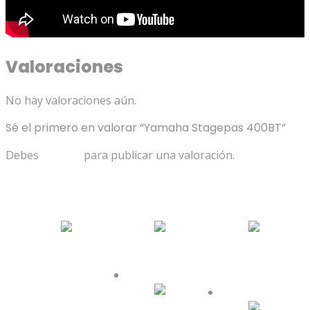
Valoraciones
No hay valoraciones aún.
Sé el primero en valorar “Yamaha Stagepas 400BT”
Debes
acceder
para publicar una valoración.
Productos relacionados