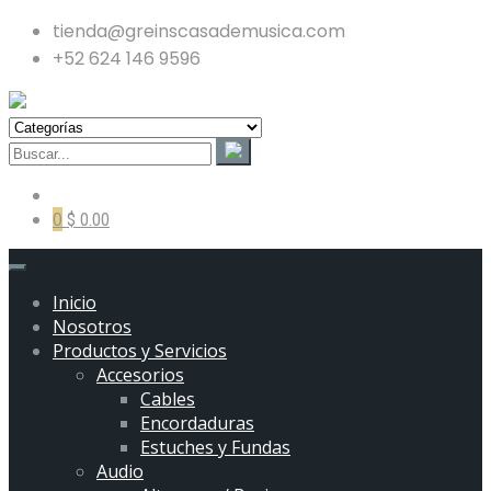
tienda@greinscasademusica.com
+52 624 146 9596
0
$ 0.00
Inicio
Nosotros
Productos y Servicios
Accesorios
Cables
Encordaduras
Estuches y Fundas
Audio