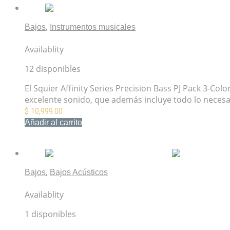
,
Bajos
Instrumentos musicales
Paquete de Bajo Squier Affinity Series Precision Bass 
Availablity
12 disponibles
El Squier Affinity Series Precision Bass PJ Pack 3-Co
excelente sonido, que además incluye todo lo necesa
$
10,999.00
Añadir al carrito
Mis Favoritos
,
Bajos
Bajos Acústicos
Fender CB-60SCE Bass Natural
Availablity
1 disponibles