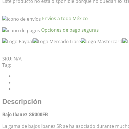
Este producto no está disponible porque no quedan existe
Envíos a todo México
Opciones de pago seguras
Mis Favoritos
SKU:
N/A
Tag:
Ibanez SR Standard
Descripción
Información adicional
Valoraciones (0)
Descripción
Bajo Ibanez SR300EB
La gama de bajos Ibanez SR se ha asociado durante mucho 