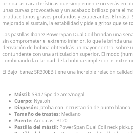
brinda las características que simplemente no verás en ot
unas curvas provocativas y un acabado brilloso para el m
produce tonos graves profundos y exuberantes. El mástil S
mejorado el sustain, la estabilidad y pide a gritos que se t
Las pastillas Ibanez PowerSpan Dual Coil brindan una seña
sin comprometer el extremo inferior, lo que le brinda una
derivación de bobina obtendrás un mayor control sobre un
contundente con una articulación superior. El modo (hum
combinando la claridad de la bobina simple con el extrem
El Bajo Ibanez SR300EB tiene una increíble relación calidad
Mástil:
SR4 / 5pc de arce/nogal
Cuerpo:
Nyatoh
Diapasón:
Jatoba con incrustación de punto blanco
Tamaño de trastes:
Mediano
Puente:
Accu-cast B120
Pastilla del mástil:
PowerSpan Dual Coil neck pickup