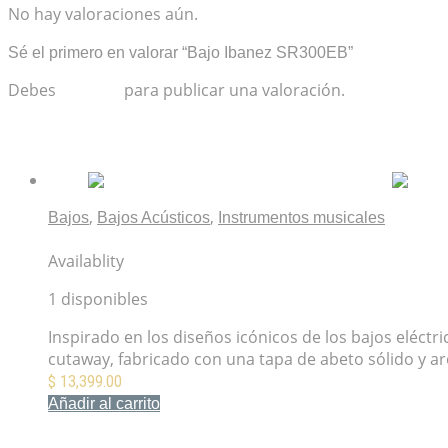
No hay valoraciones aún.
Sé el primero en valorar “Bajo Ibanez SR300EB”
Debes
acceder
para publicar una valoración.
Productos relacionados
,
,
Bajos
Bajos Acústicos
Instrumentos musicales
Bajo Acústico Kingman Fender Sunburst
Availablity
1 disponibles
Inspirado en los diseños icónicos de los bajos eléct
cutaway, fabricado con una tapa de abeto sólido y ar
$
13,399.00
Añadir al carrito
Mis Favoritos