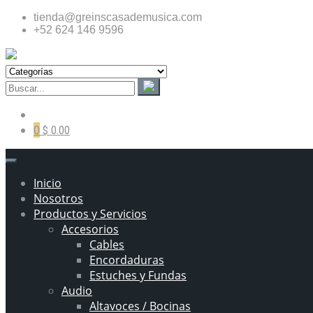
tienda@greinscasademusica.com
+52 624 146 9596
0
$ 0.00
Inicio
Nosotros
Productos y Servicios
Accesorios
Cables
Encordaduras
Estuches y Fundas
Audio
Altavoces / Bocinas