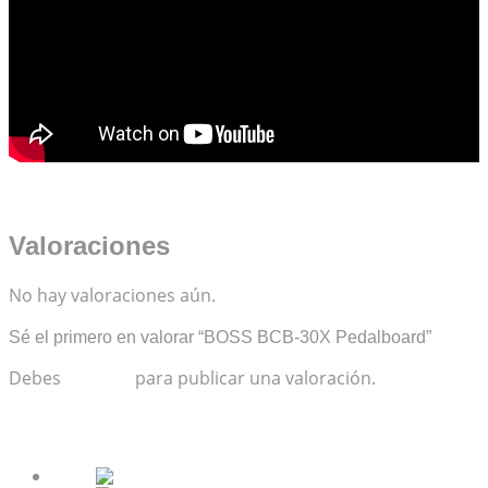
Valoraciones
No hay valoraciones aún.
Sé el primero en valorar “BOSS BCB-30X Pedalboard”
Debes
acceder
para publicar una valoración.
Productos relacionados