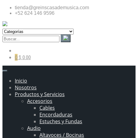
tienda@greinscasademusica.com
+52 624 146 9596
0
$ 0.00
Inicio
Nosotros
Productos y Servicios
Accesorios
Cables
Encordaduras
Estuches y Fundas
Audio
Altavoces / Bocinas