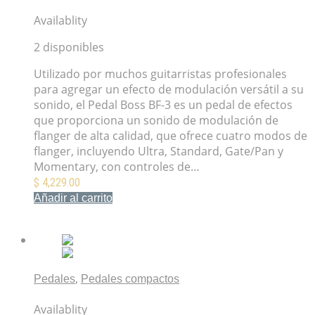
Pedal BOSS Flanger BF-3
Availablity
2 disponibles
Utilizado por muchos guitarristas profesionales
para agregar un efecto de modulación versátil a su
sonido, el Pedal Boss BF-3 es un pedal de efectos
que proporciona un sonido de modulación de
flanger de alta calidad, que ofrece cuatro modos de
flanger, incluyendo Ultra, Standard, Gate/Pan y
Momentary, con controles de…
$
4,229.00
Añadir al carrito
Mis Favoritos
,
Pedales
Pedales compactos
Pedal BOSS RV-6 Reverb
Availablity