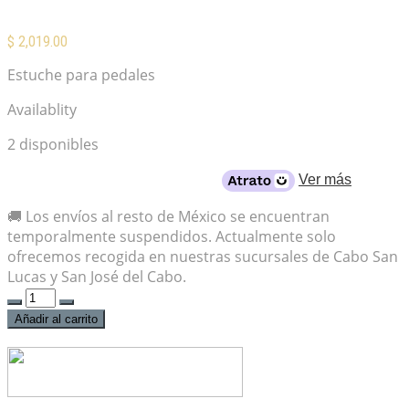
$
2,019.00
Estuche para pedales
Availablity
2 disponibles
Desde
$264
al mes con crédito
Ver más
🚚 Los envíos al resto de México se encuentran
temporalmente suspendidos. Actualmente solo
ofrecemos recogida en nuestras sucursales de Cabo San
Lucas y San José del Cabo.
BOSS
BCB-
Añadir al carrito
30X
Pedalboard
cantidad