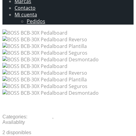
Marcas
Contacto
Mi cuenta
Pedidos
BOSS BCB-30X Pedalboard
Categories:
Accesorios
,
Pedales compactos
Availablity
2 disponibles