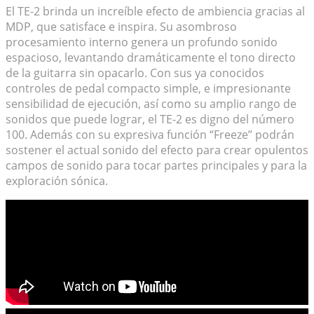
El TE-2 brinda un increíble efecto de ambiencia gracias al
MDP, que satisface e inspira. Su asombroso
procesamiento interno genera un profundo sonido
espacioso, levantando dramáticamente el tono directo
de la guitarra sin opacarlo. Con sus ya conocidos
controles de pedal compacto simple, e impresionante
sensibilidad de ejecución, así como su amplio rango de
sonidos que puede lograr, el TE-2 es digno del número
100. Además con su expresiva función “Freeze” podrán
sostener el actual sonido del efecto para crear opulentos
campos de sonido para tocar partes principales y para la
exploración sónica.