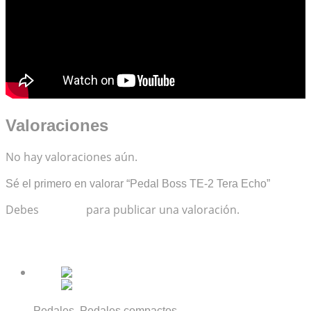
Valoraciones
No hay valoraciones aún.
Sé el primero en valorar “Pedal Boss TE-2 Tera Echo”
Debes
acceder
para publicar una valoración.
Productos relacionados
,
Pedales
Pedales compactos