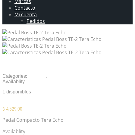
Marcas
Contacto
Mi cuenta
Pedidos
Pedal Boss TE-2 Tera Echo
Categories:
Pedales
,
Pedales compactos
Availablity
1 disponibles
$
4,529.00
Pedal Compacto Tera Echo
Availablity