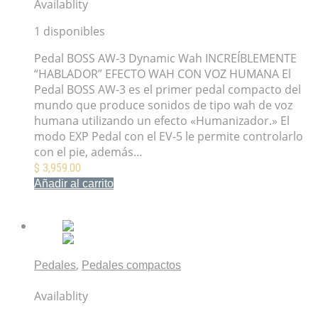
Availablity
1 disponibles
Pedal BOSS AW-3 Dynamic Wah INCREÍBLEMENTE
“HABLADOR” EFECTO WAH CON VOZ HUMANA El
Pedal BOSS AW-3 es el primer pedal compacto del
mundo que produce sonidos de tipo wah de voz
humana utilizando un efecto «Humanizador.» El
modo EXP Pedal con el EV-5 le permite controlarlo
con el pie, además…
$
3,959.00
Añadir al carrito
Mis Favoritos
,
Pedales
Pedales compactos
Pedal BOSS OverDrive OD-3
Availablity