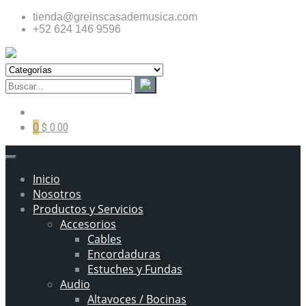
tienda@greinscasademusica.com
+52 624 146 9596
0
$ 0.00
Inicio
Nosotros
Productos y Servicios
Accesorios
Cables
Encordaduras
Estuches y Fundas
Audio
Altavoces / Bocinas