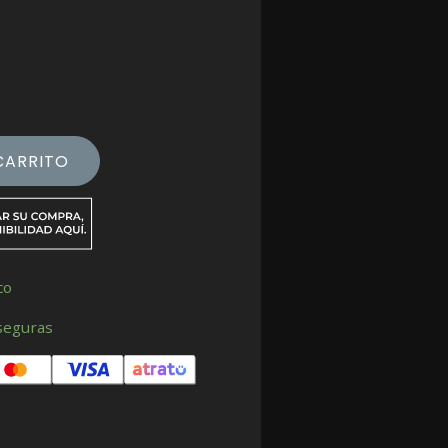
CARRITO
co
seguras