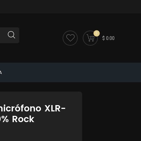
0
$ 0.00
A
icrófono XLR-
0% Rock