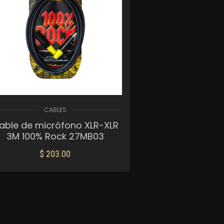
CABLES
able de micrófono XLR-XLR
3M 100% Rock 27MB03
$
203.00
AÑADIR AL CARRITO
Mis Favoritos