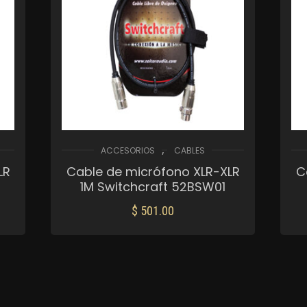
,
ACCESORIOS
CABLES
LR
Cable de micrófono XLR-XLR
C
5
1M Switchcraft 52BSW01
$
501.00
AÑADIR AL CARRITO
Mis Favoritos