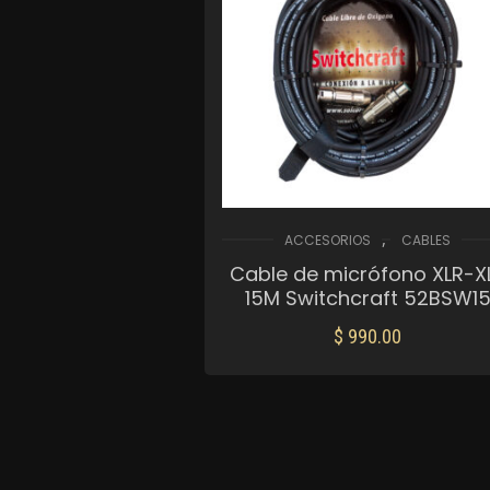
,
ACCESORIOS
CABLES
Cable de micrófono XLR-X
15M Switchcraft 52BSW1
$
990.00
AÑADIR AL CARRITO
Mis Favoritos