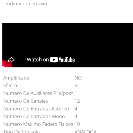
rendimiento en vivo.
Amplificada
NO
Efectos
SI
Numero De Auxiliares Pre/post
1
Numero De Canales
12
Numero De Entradas Estereo
4
Numero De Entradas Mono
4
Numero Maximo Faders Fisicos
10
Tipo De Consola
ANALOGA