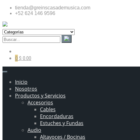
tienda@greinscasademusica.com
+52 624 146 9596
0
$ 0.00
Inicio
Nosotros
Productos y Servicios
Accesorios
Cables
Encordaduras
Estuches y Fundas
Audio
Altavoces / Bocinas