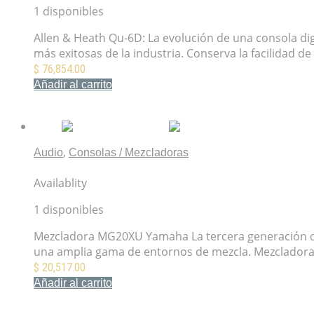
1 disponibles
Allen & Heath Qu-6D: La evolución de una consola dig
más exitosas de la industria. Conserva la facilidad d
$
76,854.00
Añadir al carrito
Mis Favoritos
,
Audio
Consolas / Mezcladoras
Mezcladora MG20XU Yamaha
Availablity
1 disponibles
Mezcladora MG20XU Yamaha La tercera generación de 
una amplia gama de entornos de mezcla. Mezcladora
$
20,517.00
Añadir al carrito
Mis Favoritos