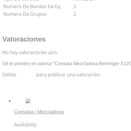
Numero De Bandas De Eq
3
Numero De Grupos
2
Valoraciones
No hay valoraciones aún.
Sé el primero en valorar “Consola Mezcladora Behringer X1
Debes
acceder
para publicar una valoración.
Productos relacionados
Consolas / Mezcladoras
Allen & Heath Qu-6D
Availablity