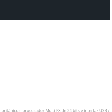
itánicos, procesador Multi-FX de 24 bits e interfaz USB /