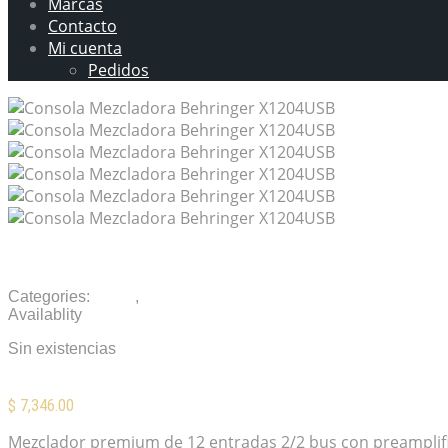
Marcas
Contacto
Mi cuenta
Pedidos
Consola Mezcladora Behringer X1204USB
Categories:
Audio
,
Consolas / Mezcladoras
Availablity
Sin existencias
$
7,346.00
Mezclador premium de 12 entradas 2/2 bus con preamplific