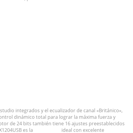
udio integrados y el ecualizador de canal «Británico»,
trol dinámico total para lograr la máxima fuerza y ​​
or de 24 bits también tiene 16 ajustes preestablecidos
a X1204USB es la
mezcladora
ideal con excelente