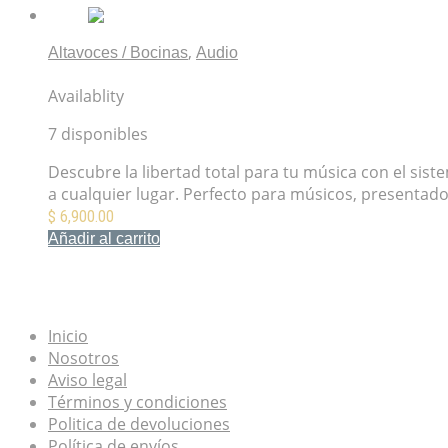
,
Altavoces / Bocinas
Audio
Proel FREEONEEXUS Altavoz Todo en uno con Batería
Availablity
7 disponibles
Descubre la libertad total para tu música con el sist
a cualquier lugar. Perfecto para músicos, presentado
$
6,900.00
Añadir al carrito
Mis Favoritos
Inicio
Nosotros
Aviso legal
Términos y condiciones
Politica de devoluciones
Política de envíos