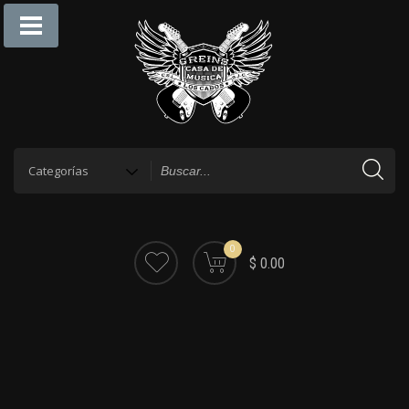
0
$ 0.00