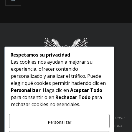
Respetamos su privacidad
Las cookies nos ayudan a mejorar su
experiencia, ofrecer contenido
Inicio
personalizado y analizar el tráfico. Puede
Nosotros
elegir qué cookies permitir haciendo clic en
Aviso legal
Personalizar
. Haga clic en
Aceptar Todo
Términos y condiciones
para consentir o en
Rechazar Todo
para
Politica de devoluciones
rechazar cookies no esenciales.
Política de envíos
¿Dudas? Comunicate con nosotros: Cabo San Lucas: 6241051520 / 6241469596
Personalizar
San José del Cabo: 6241469440
tienda@greinscasademusica.com
Lunes a