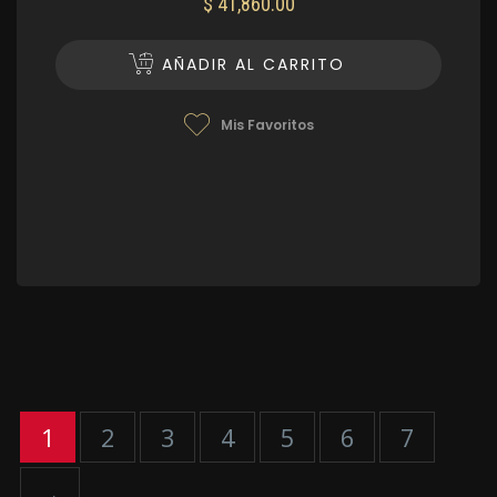
$
41,860.00
AÑADIR AL CARRITO
Mis Favoritos
1
2
3
4
5
6
7
→