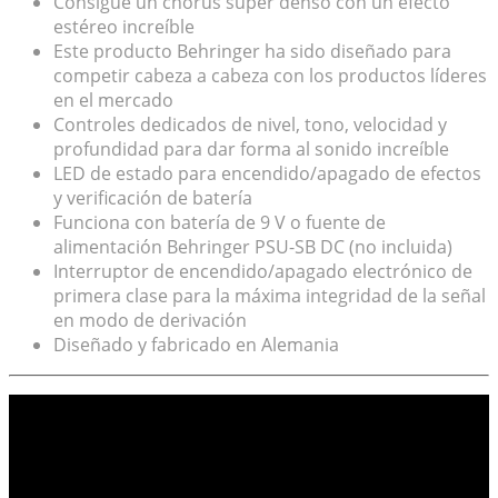
Consigue un chorus súper denso con un efecto
estéreo increíble
Este producto Behringer ha sido diseñado para
competir cabeza a cabeza con los productos líderes
en el mercado
Controles dedicados de nivel, tono, velocidad y
profundidad para dar forma al sonido increíble
LED de estado para encendido/apagado de efectos
y verificación de batería
Funciona con batería de 9 V o fuente de
alimentación Behringer PSU-SB DC (no incluida)
Interruptor de encendido/apagado electrónico de
primera clase para la máxima integridad de la señal
en modo de derivación
Diseñado y fabricado en Alemania