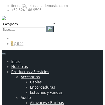
tienda@greinscasademusica.com
+52 624 146 9596
0
$ 0.00
Inicio
Nosotros
Productos y Servicios
Accesorios
Cables
Encordaduras
Estuches y Fundas
Audio
Altavoces / Bocinas