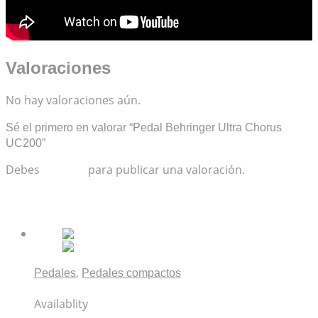
Valoraciones
No hay valoraciones aún.
Sé el primero en valorar “Pedal Behringer Ultra Chorus
UC200”
Debes
acceder
para publicar una valoración.
Productos relacionados
,
Pedales
Pedales compactos
Pedal BOSS OverDrive OD-3
Availablity