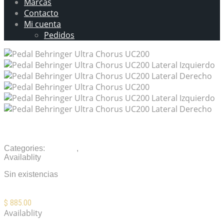
Marcas
Contacto
Mi cuenta
Pedidos
Pedal Behringer Ultra Chorus UC200
Categories:
Pedales
,
Pedales compactos
Availablity
Sin existencias
$
885.00
Availablity