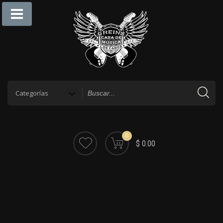
0
$ 0.00