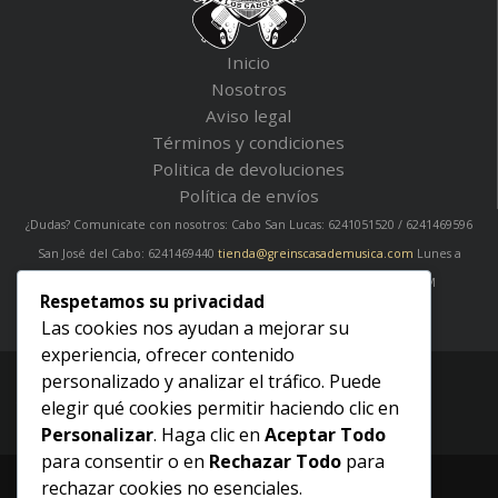
Inicio
Nosotros
Aviso legal
Términos y condiciones
Politica de devoluciones
Política de envíos
¿Dudas? Comunicate con nosotros: Cabo San Lucas: 6241051520 / 6241469596
San José del Cabo: 6241469440
tienda@greinscasademusica.com
Lunes a
Viernes de 10:00 AM a 20:00 PM
Sábados de 10:00 AM a 18:00 PM
Respetamos su privacidad
Las cookies nos ayudan a mejorar su
experiencia, ofrecer contenido
personalizado y analizar el tráfico. Puede
Copyright 2026 - Greins Casa de Música
elegir qué cookies permitir haciendo clic en
Personalizar
. Haga clic en
Aceptar Todo
para consentir o en
Rechazar Todo
para
rechazar cookies no esenciales.