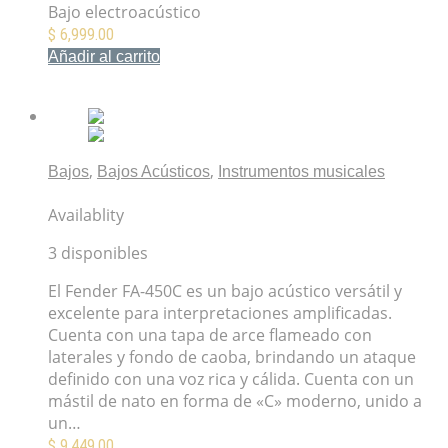
Bajo electroacústico
$
6,999.00
Añadir al carrito
Mis Favoritos
,
,
Bajos
Bajos Acústicos
Instrumentos musicales
Bajo Acústico Fender FA-450CE
Availablity
3 disponibles
El Fender FA-450C es un bajo acústico versátil y
excelente para interpretaciones amplificadas.
Cuenta con una tapa de arce flameado con
laterales y fondo de caoba, brindando un ataque
definido con una voz rica y cálida. Cuenta con un
mástil de nato en forma de «C» moderno, unido a
un…
$
9,449.00