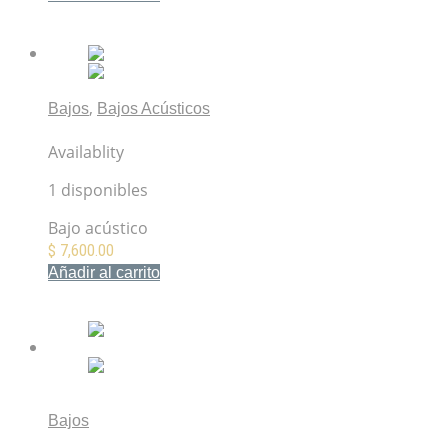
Mis Favoritos
,
Bajos
Bajos Acústicos
Fender CB-60SCE Bass Natural
Availablity
1 disponibles
Bajo acústico
$
7,600.00
Añadir al carrito
Mis Favoritos
Bajos
Fender Player Precision Bass 3-Color Sunburst Maple