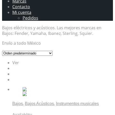
Marcas
Contacto
Mi cuenta
Pedidos
Bajos eléctricos y acústicos. Las mejores marcas en
Bajos: Fender, Yamaha, Ibanez, Sterling, Squier.
Envío a todo México
Ver
12
24
TODO
,
,
Bajos
Bajos Acústicos
Instrumentos musicales
Bajo Acústico Kingman Fender Sunburst
Availablity