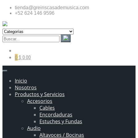
tienda@greinscasademusica.com
+52 624 146 9596
0
$ 0.00
Inicio
Nosotros
Productos y Servicios
Accesorios
Cables
Encordaduras
Estuches y Fundas
Audio
Altavoces / Bocinas