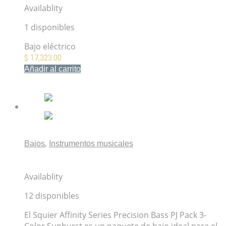
Availablity
1 disponibles
Bajo eléctrico
$
17,323.00
Añadir al carrito
Mis Favoritos
,
Bajos
Instrumentos musicales
Paquete de Bajo Squier Affinity Series Precision Bass
PJ Pack 3-Color Sunburst
Availablity
12 disponibles
El Squier Affinity Series Precision Bass PJ Pack 3-