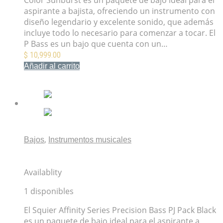
Color Sunburst es un paquete de bajo ideal para el
aspirante a bajista, ofreciendo un instrumento con
diseño legendario y excelente sonido, que además
incluye todo lo necesario para comenzar a tocar. El
P Bass es un bajo que cuenta con un…
$
10,999.00
Añadir al carrito
Mis Favoritos
,
Bajos
Instrumentos musicales
Paquete de Bajo Squier Affinity Series Precision Bass
PJ Pack Black
Availablity
1 disponibles
El Squier Affinity Series Precision Bass PJ Pack Black
es un paquete de bajo ideal para el aspirante a