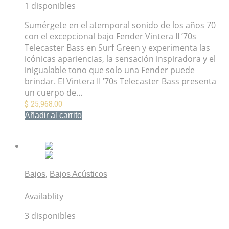
1 disponibles
Sumérgete en el atemporal sonido de los años 70
con el excepcional bajo Fender Vintera II ’70s
Telecaster Bass en Surf Green y experimenta las
icónicas apariencias, la sensación inspiradora y el
inigualable tono que solo una Fender puede
brindar. El Vintera II ’70s Telecaster Bass presenta
un cuerpo de…
$
25,968.00
Añadir al carrito
Mis Favoritos
,
Bajos
Bajos Acústicos
Bajo Acústico Fender CB-60SCE Negro
Availablity
3 disponibles