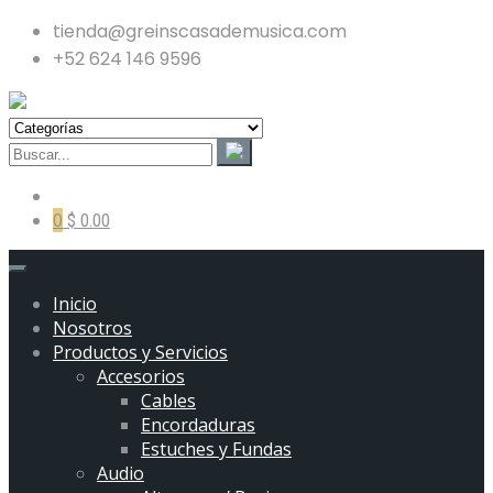
tienda@greinscasademusica.com
+52 624 146 9596
0
$ 0.00
Inicio
Nosotros
Productos y Servicios
Accesorios
Cables
Encordaduras
Estuches y Fundas
Audio