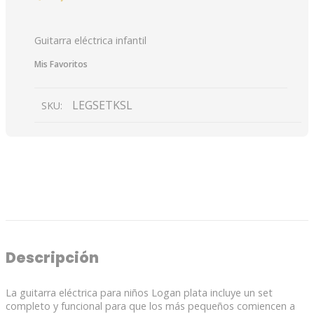
precio
El
original
precio
Guitarra eléctrica infantil
era:
actual
Mis Favoritos
$ 2,520.00.
es:
$ 2,268.00.
LEGSETKSL
SKU:
DESCRIPCIÓN
VALORACIONES (0)
Descripción
La guitarra eléctrica para niños Logan plata incluye un set
completo y funcional para que los más pequeños comiencen a