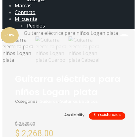
Marcas
Contacto
Mi cuenta
Pedidos
- 10%
Guitarra eléctrica para
niños Logan plata
Categories:
Guitarras
,
Guitarras Eléctricas
Availablity
Sin existencias
$
2,520.00
El
$
2,268.00