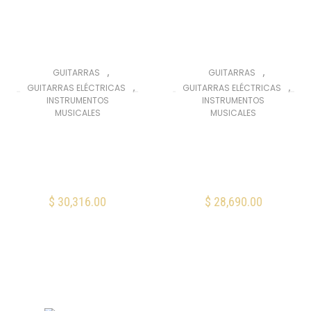
,
,
GUITARRAS
GUITARRAS
,
,
GUITARRAS ELÉCTRICAS
GUITARRAS ELÉCTRICAS
INSTRUMENTOS
INSTRUMENTOS
MUSICALES
MUSICALES
Fender Tom
Fender Aerodyne
DeLonge
Special
Stratocaster
Stratocaster Hot
Graffiti Yellow
Rod Burst
$
30,316.00
$
28,690.00
AÑADIR AL CARRITO
AÑADIR AL CARRITO
Mis Favoritos
Mis Favoritos