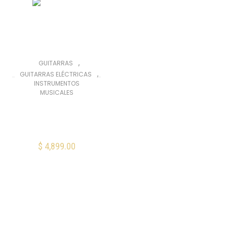
,
GUITARRAS
,
GUITARRAS ELÉCTRICAS
INSTRUMENTOS
MUSICALES
Squier Mini
Stratocaster
Dakota Red
$
4,899.00
AÑADIR AL CARRITO
Mis Favoritos